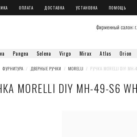
ЩИКА
ОПЛАТА
ДОСТАВКА
УСТАНОВКА
ПОМОЩЬ
Фирменный салон: г.
va
Pangea
Selena
Virgo
Mirax
Atlas
Orion
  
ФУРНИТУРА
  /  
ДВЕРНЫЕ РУЧКИ
  /  
MORELLI
  /  РУЧКА MORELLI DIY MH-
ЧКА MORELLI DIY MH-49-S6 WH