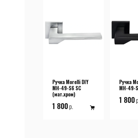
Ручка Morelli DIY
Ручка Mo
MH-49-S6 SC
MH-49-S
(мат.хром)
1 800
р
1 800
р.