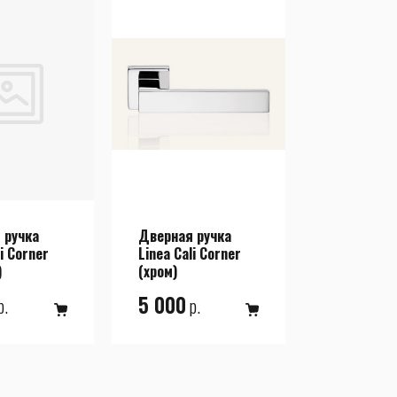
 ручка
Дверная ручка
li Corner
Linea Cali Corner
)
(хром)
5 000
р.
р.